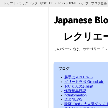
トップ
|
トラックバック
|
検索
|
BBS
|
RSS
|
OPML
|
ヘルプ
|
ブログ登録
Japanese Blo
レクリエ
このページでは、カテゴリー「レクリ
ブログ：
勝手に＠ＮＥＷＳ
グリードラボ-GreedLab-
おいたんの忘備録
怪獣玩具日記
hotinformation
道楽NEWS
映画「ted」大人気グッズ