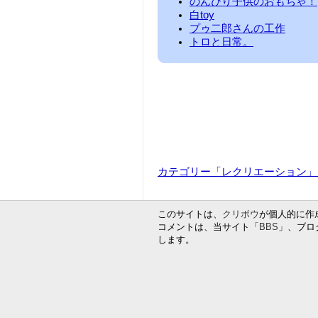
のんびり子供のおもちゃ！
白toy
プゥ二郎さんの工作
トロと日常。
カテゴリー「レクリエーション」
このサイトは、
クリボウ
が個人的に作成
コメントは、当サイト「
BBS
」、ブロ
します。